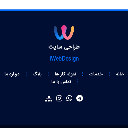
طراحی سایت
iWebDesign
خانه
⋮
خدمات
⋮
نمونه کار ها
⋮
بلاگ
⋮
درباره ما
⋮
تماس با ما