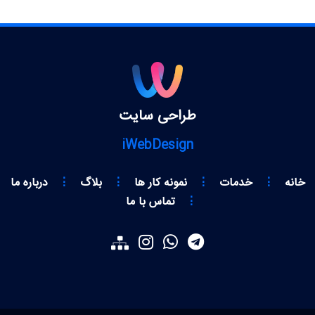
طراحی سایت
iWebDesign
خانه
⋮
خدمات
⋮
نمونه کار ها
⋮
بلاگ
⋮
درباره ما
⋮
تماس با ما